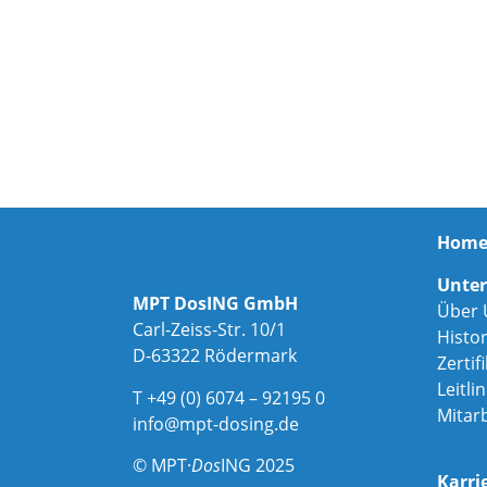
Hom
Unte
MPT DosING GmbH
Über 
Carl-Zeiss-Str. 10/1
Histor
D-63322 Rödermark
Zertif
Leitli
T +49 (0) 6074 – 92195 0
Mitar
info@mpt-dosing.de
© MPT·
Dos
ING 2025
Karri