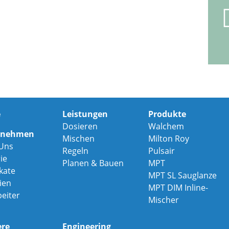
e
Leistungen
Produkte
Dosieren
Walchem
rnehmen
Mischen
Milton Roy
Uns
Regeln
Pulsair
ie
Planen & Bauen
MPT
ikate
MPT SL Sauglanze
nien
MPT DIM Inline-
beiter
Mischer
ere
Engineering